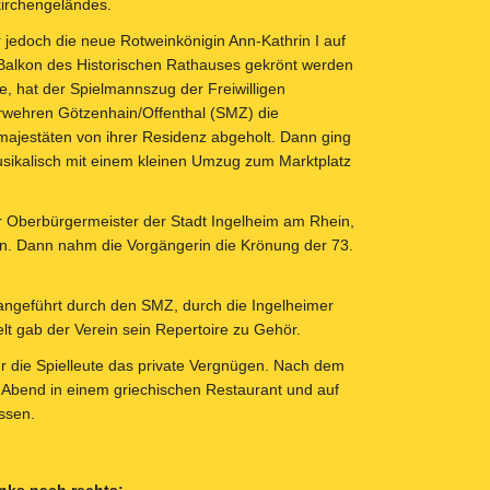
irchengeländes.
 jedoch die neue Rotweinkönigin Ann-Kathrin I auf
alkon des Historischen Rathauses gekrönt werden
e, hat der Spielmannszug der Freiwilligen
wehren Götzenhain/Offenthal (SMZ) die
ajestäten von ihrer Residenz abgeholt. Dann ging
sikalisch mit einem kleinen Umzug zum Marktplatz
 Oberbürgermeister der Stadt Ingelheim am Rhein,
rn. Dann nahm die Vorgängerin die Krönung der 73.
 angeführt durch den SMZ, durch die Ingelheimer
t gab der Verein sein Repertoire zu Gehör.
ür die Spielleute das private Vergnügen. Nach dem
Abend in einem griechischen Restaurant und auf
ssen.