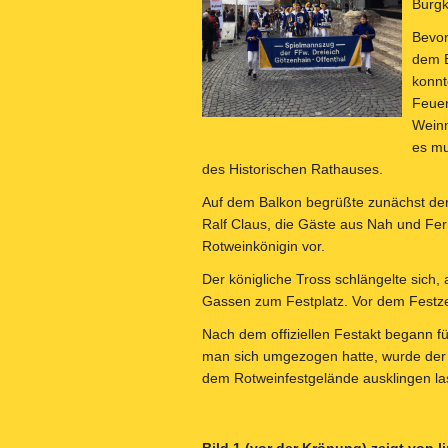
Burgk
Bevor
dem B
konnt
Feuer
Weinm
es mu
des Historischen Rathauses.
Auf dem Balkon begrüßte zunächst der
Ralf Claus, die Gäste aus Nah und Fe
Rotweinkönigin vor.
Der königliche Tross schlängelte sich,
Gassen zum Festplatz. Vor dem Festzel
Nach dem offiziellen Festakt begann f
man sich umgezogen hatte, wurde der 
dem Rotweinfestgelände ausklingen la